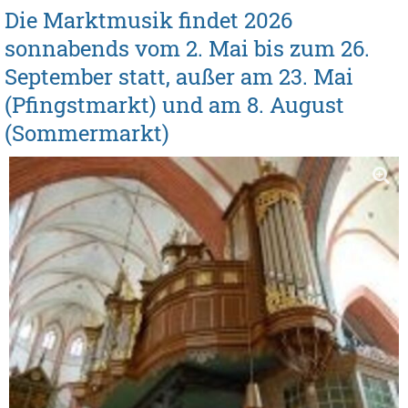
Die Marktmusik findet 2026
sonnabends vom 2. Mai bis zum 26.
September statt, außer am 23. Mai
(Pfingstmarkt) und am 8. August
(Sommermarkt)