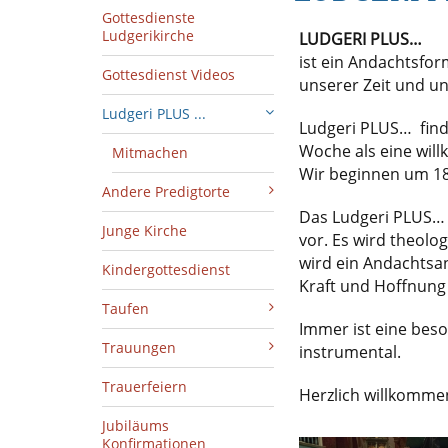
Gottesdienste
Ludgerikirche
LUDGERI PLUS…
ist ein Andachtsfor
Gottesdienst Videos
unserer Zeit und u
Ludgeri PLUS ...
Ludgeri PLUS… finde
Woche als eine wil
Mitmachen
Wir beginnen um 18
Andere Predigtorte
Das Ludgeri PLUS… 
Junge Kirche
vor. Es wird theolo
wird ein Andachtsan
Kindergottesdienst
Kraft und Hoffnung g
Taufen
Immer ist eine beso
Trauungen
instrumental.
Trauerfeiern
Herzlich willkomme
Jubiläums
Konfirmationen