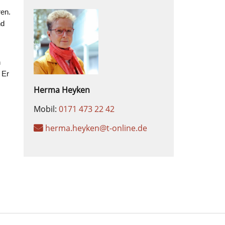
ren.
nd
n
 Er
Herma
Heyken
Mobil:
0171 473 22 42
herma.heyken@t-online.de