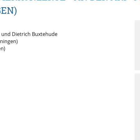
GEN)
r und Dietrich Buxtehude
oningen)
en)