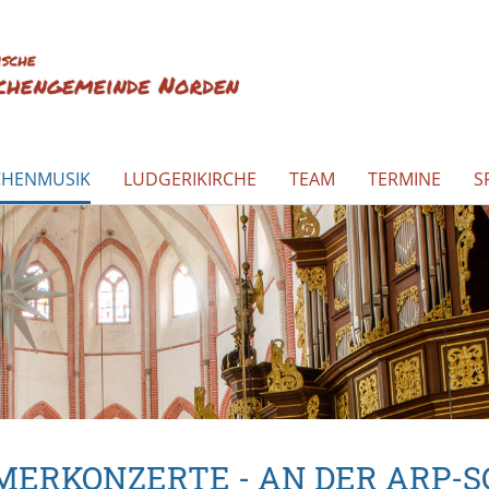
CHENMUSIK
LUDGERIKIRCHE
TEAM
TERMINE
S
ERKONZERTE - AN DER ARP-S