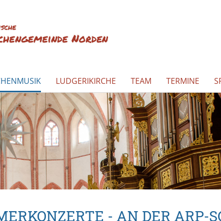
CHENMUSIK
LUDGERIKIRCHE
TEAM
TERMINE
S
ERKONZERTE - AN DER ARP-S