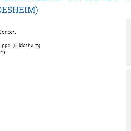
DESHEIM)
Concert
ippel (Hildesheim)
en)